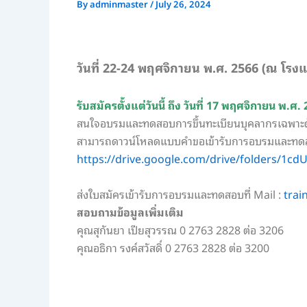
By
adminmaster
/
July 26, 2024
วันที่ 22-24 พฤศจิกายน พ.ศ. 2566 (ณ โรง
รับสมัครตั้งแต่วันนี้ ถึง วันที่ 17 พฤศจิกายน พ.ศ.
สนใจอบรมและทดสอบการขึ้นทะเบี
ยนบุคลากรเฉพาะ
สามารถดาวน์โหลดแบบคำขอเข้ารั
บการอบรมและทดสอ
https://drive.google.com/
drive/folders/
1cd
ส่งใบสมัครเข้ารั
บการอบรมและทดสอบที่ Mail :
trai
สอบถามข้อมูลเพิ่มเติม
คุณสุกันยา เปียสุวรรณ 0 2763 2828 ต่อ 3206
คุณอธิกา รงค์สวัสดิ์ 0 2763 2828 ต่อ 3200