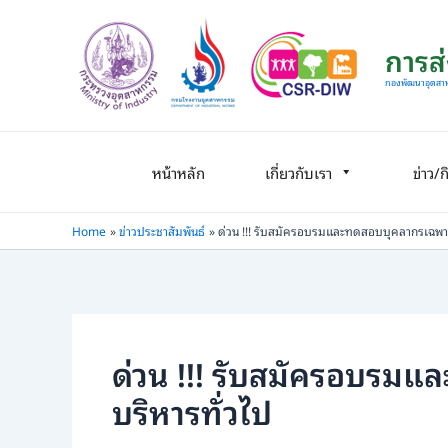
Skip
Post
to
navigation
การส
content
กองพัฒนาอุตสาห
หน้าหลัก
เกี่ยวกับเรา
ข่าว/
Home
ข่าวประชาสัมพันธ์
ด่วน !!! รับสมัครอบรมและทดสอบบุคลากรเฉพาะ
ด่วน !!! รับสมัครอบรม
บริหารทั่วไป